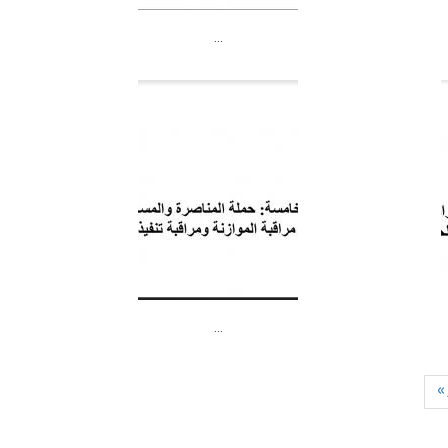
…
…
 »