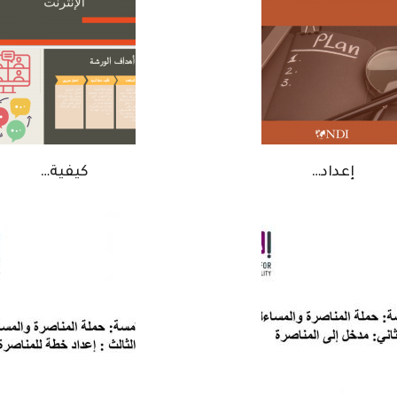
إعداد…
كيفية…